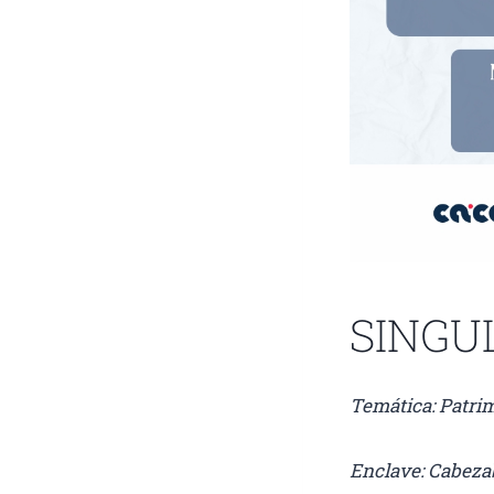
SINGU
Temática: Patri
Enclave: Cabezab